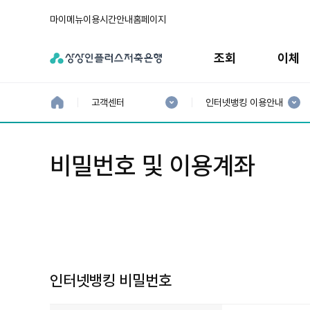
마이메뉴
이용시간안내
홈페이지
주
메
조회
이체
뉴
현
현
재
재
홈
고객센터
인터넷뱅킹 이용안내
으
1
2
로
분
분
류
류
:
:
비밀번호 및 이용계좌
인터넷뱅킹 비밀번호
인