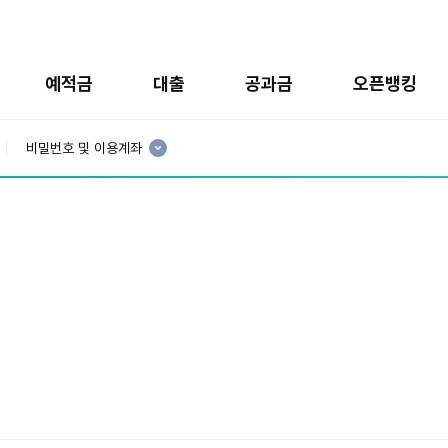
예적금
대출
공과금
오픈뱅킹
현
재
비밀번호 및 이용계좌
3
분
류
: