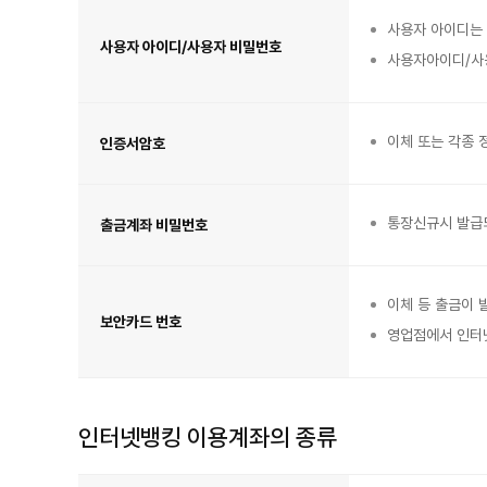
터
넷
뱅
사용자 아이디는
킹
사용자 아이디/사용자 비밀번호
비
사용자아이디/사
밀
번
호
표
이
며
사
용
이체 또는 각종 
인증서암호
자
아
이
디/
사
용
자
통장신규시 발급되
비
출금계좌 비밀번호
밀
번
호,
인
증
서
암
이체 등 출금이 
호,
보안카드 번호
출
금
영업점에서 인터
계
좌
비
밀
번
호,
보
안
카
인터넷뱅킹 이용계좌의 종류
드
번
호
항
인
목