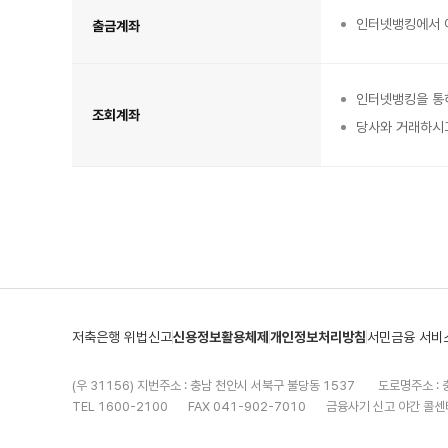
터
이
넷
있
뱅
인터넷뱅킹에서 이
출금계좌
습
킹
니
이
다.
용
계
좌
의
종
인터넷뱅킹을 통하
류
표
조회계좌
이
당사와 거래하시고
며
출
금
계
좌,
조
회
계
좌
항
목
이
있
습
니
다.
저축은행 위법신고
신용정보활용체제
개인정보처리방침
서민금융 서비
(우 31156) 지번주소 : 충남 천안시 서북구 불당동 1537
도로명주소 : 
TEL 1600-2100
FAX 041-902-7010
금융사기 신고 야간 콜센터
Copyright(C) 상상인플러스저축은행. ALL Right Reserved.