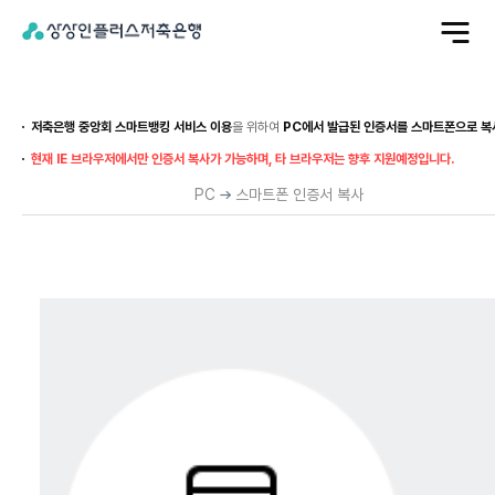
전
체
메
뉴
열
기
저축은행 중앙회 스마트뱅킹 서비스 이용
을 위하여
PC에서 발급된 인증서를 스마트폰으로 복
현재 IE 브라우저에서만 인증서 복사가 가능하며, 타 브라우저는 향후 지원예정입니다.
PC
스마트폰 인증서 복사
스
마
트
폰
에
서
PC
인
증
서
복
사