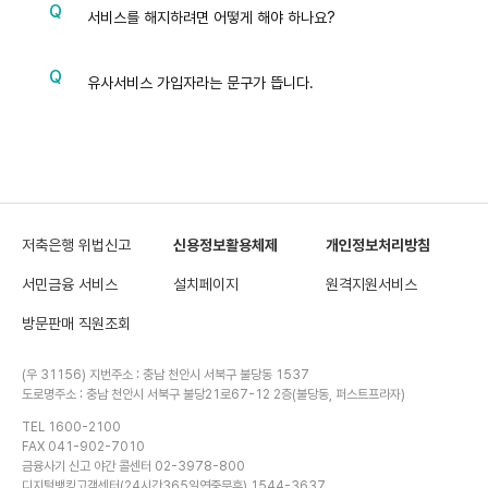
서비스를 해지하려면 어떻게 해야 하나요?
유사서비스 가입자라는 문구가 뜹니다.
저축은행 위법신고
신용정보활용체제
개인정보처리방침
서민금융 서비스
설치페이지
원격지원서비스
방문판매 직원조회
(우 31156) 지번주소 : 충남 천안시 서북구 불당동 1537
도로명주소 : 충남 천안시 서북구 불당21로67-12 2층(불당동, 퍼스트프라자)
TEL 1600-2100
FAX 041-902-7010
금융사기 신고 야간 콜센터 02-3978-800
디지털뱅킹고객센터(24시간365일연중무휴) 1544-3637